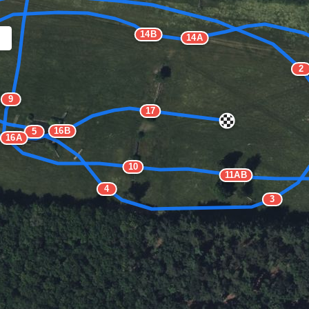
14B
14A
2
9
17
16B
5
16A
10
11AB
4
3