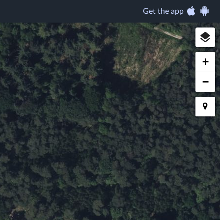
Get the app
+
−